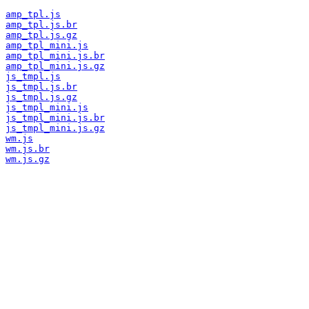
amp_tpl.js
amp_tpl.js.br
amp_tpl.js.gz
amp_tpl_mini.js
amp_tpl_mini.js.br
amp_tpl_mini.js.gz
js_tmpl.js
js_tmpl.js.br
js_tmpl.js.gz
js_tmpl_mini.js
js_tmpl_mini.js.br
js_tmpl_mini.js.gz
wm.js
wm.js.br
wm.js.gz